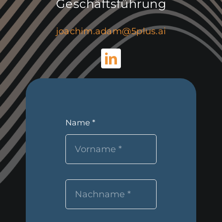
Geschäftsführung
joachim.adam@5plus.ai
Name
*